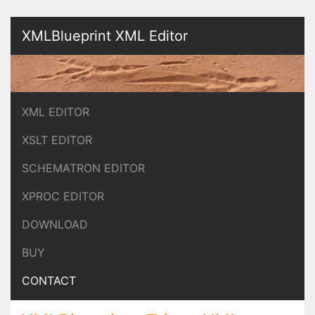
XMLBlueprint XML Editor
XML EDITOR
XSLT EDITOR
SCHEMATRON EDITOR
XPROC EDITOR
DOWNLOAD
BUY
CONTACT